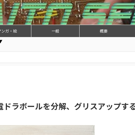
マンガ・絵
一般
概要
▼
電ドラボールを分解、グリスアップす