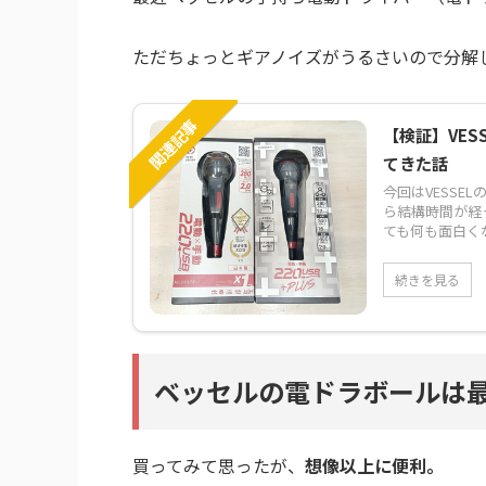
ただちょっとギアノイズがうるさいので分解
関連記事
【検証】VE
てきた話
今回はVESS
ら結構時間が経
ても何も面白くない
続きを見る
ベッセルの電ドラボールは
買ってみて思ったが、
想像以上に便利。