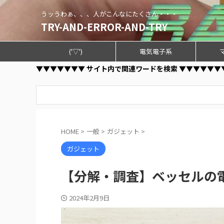
うッうわぁ、、、人がこんなにたくさん・・・
TRY-AND-ERROR-AND-TRY
('▽')
電気電子系
▼▼▼▼▼▼▼ サイト内で関連ワードを検索 ▼▼▼▼▼▼
HOME
>
一般
>
ガジェット
>
ガジェット
【分解・調査】ベッセルの
2024年2月9日