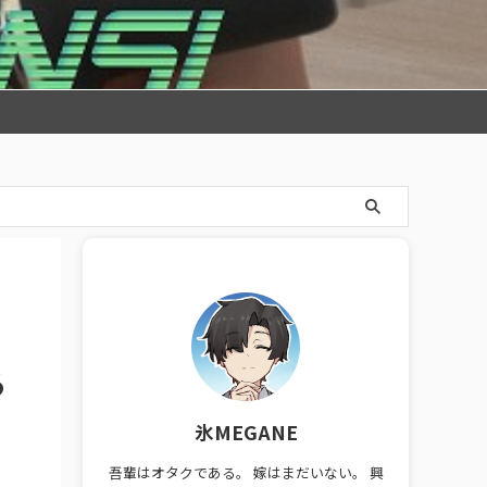
る
氷MEGANE
吾輩はオタクである。 嫁はまだいない。 興