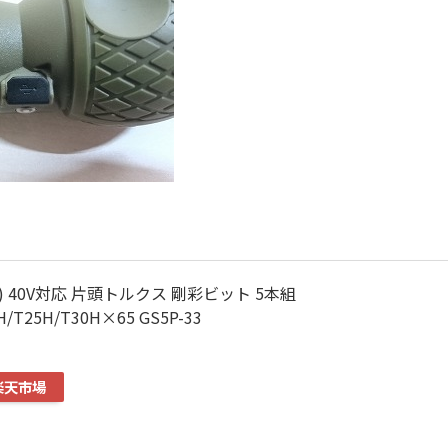
L) 40V対応 片頭トルクス 剛彩ビット 5本組
H/T25H/T30H×65 GS5P-33
楽天市場