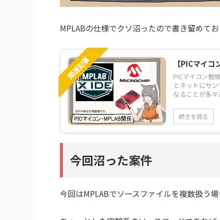
MPLABの仕様でクソ沼ったので書き留めて
関連記事
【PICマイコ
PICマイコン勉
とネットにサン
なることが多々あ 
続きを見る
今回沼った案件
今回はMPLABでソースファイルを複数扱う