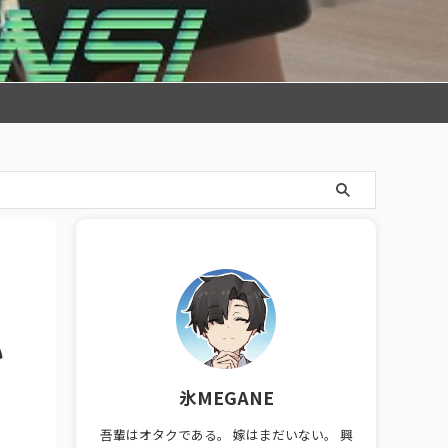
い
氷MEGANE
吾輩はオタクである。 嫁はまだいない。 興