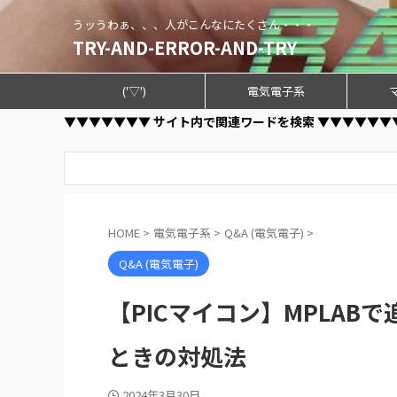
うッうわぁ、、、人がこんなにたくさん・・・
TRY-AND-ERROR-AND-TRY
('▽')
電気電子系
▼▼▼▼▼▼▼ サイト内で関連ワードを検索 ▼▼▼▼▼▼
HOME
>
電気電子系
>
Q&A (電気電子)
>
Q&A (電気電子)
【PICマイコン】MPLA
ときの対処法
2024年3月30日