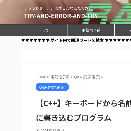
うッうわぁ、、、人がこんなにたくさん・・・
TRY-AND-ERROR-AND-TRY
('▽')
電気電子系
▼▼▼▼▼▼▼ サイト内で関連ワードを検索 ▼▼▼▼▼▼
HOME
>
電気電子系
>
Q&A (電気電子)
>
Q&A (電気電子)
【C++】キーボードから名
に書き込むプログラム
2021年9月5日