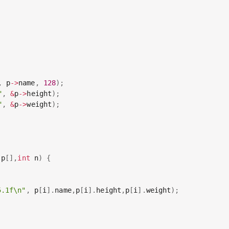
,
 p
->
name
,
128
)
;
"
,
&
p
->
height
)
;
"
,
&
p
->
weight
)
;
 p
[
]
,
int
 n
)
{
5.1f\n"
,
 p
[
i
]
.
name
,
p
[
i
]
.
height
,
p
[
i
]
.
weight
)
;