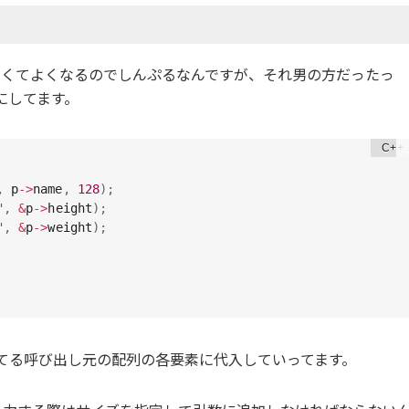
を書かなくてよくなるのでしんぷるなんですが、それ男の方だったっ
にしてます。
,
 p
->
name
,
128
)
;
"
,
&
p
->
height
)
;
"
,
&
p
->
weight
)
;
てる呼び出し元の配列の各要素に代入していってます。