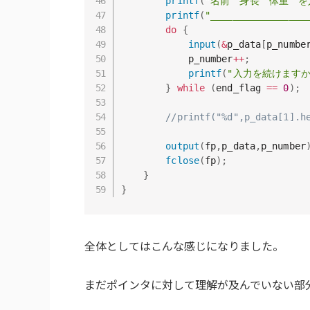
printf
(
"名前　身長　体重　を
printf
(
"_________________
do
{
input
(
&
p_data
[
p_numbe
            p_number
++
;
printf
(
"入力を続けますか?(
}
while
(
end_flag 
==
0
)
;
//printf("%d",p_data[1].
output
(
fp
,
p_data
,
p_number
fclose
(
fp
)
;
}
}
全体としてはこんな感じになりました。
まだポインタに対して理解が及んでいない部