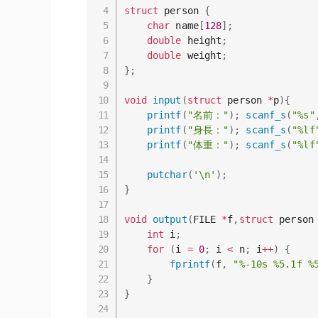
struct
 person 
{
char
 name
[
128
]
;
double
 height
;
double
 weight
;
}
;
void
input
(
struct
 person 
*
p
)
{
printf
(
"名前："
)
;
scanf_s
(
"%s"
printf
(
"身長："
)
;
scanf_s
(
"%lf
printf
(
"体重："
)
;
scanf_s
(
"%lf
putchar
(
'\n'
)
;
}
void
output
(
FILE 
*
f
,
struct
 person
int
 i
;
for
(
i 
=
0
;
 i 
<
 n
;
 i
++
)
{
fprintf
(
f
,
"%-10s %5.1f %
}
}