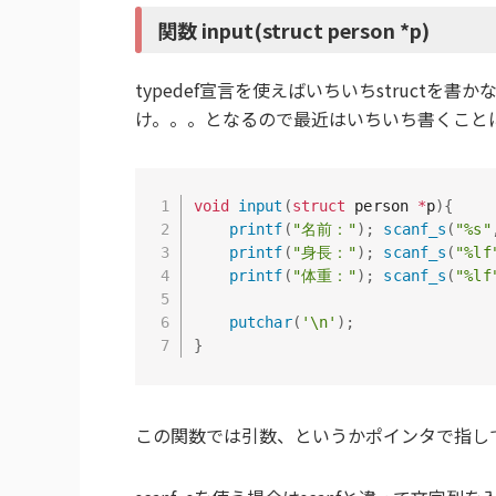
関数 input(struct person *p)
typedef宣言を使えばいちいちstruct
け。。。となるので最近はいちいち書くこと
void
input
(
struct
 person 
*
p
)
{
printf
(
"名前："
)
;
scanf_s
(
"%s"
printf
(
"身長："
)
;
scanf_s
(
"%lf
printf
(
"体重："
)
;
scanf_s
(
"%lf
putchar
(
'\n'
)
;
}
この関数では引数、というかポインタで指し