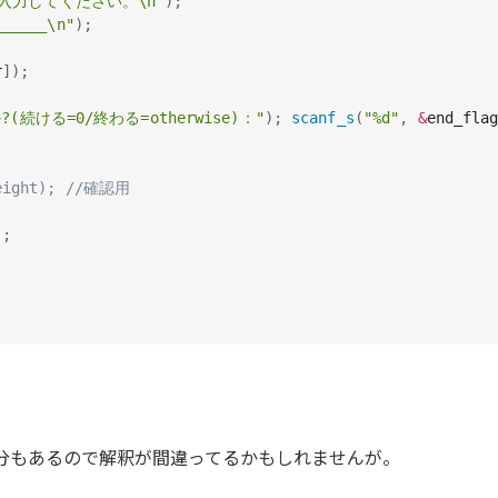
入力してください。\n"
)
;
______\n"
)
;
r
]
)
;
続ける=0/終わる=otherwise)："
)
;
scanf_s
(
"%d"
,
&
end_fla
height); //確認用
)
;
分もあるので解釈が間違ってるかもしれませんが。