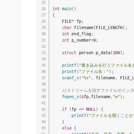
int
main
(
)
{
    FILE
*
 fp
;
char
 filename
[
FILE_LENGTH
]
;
int
 end_flag
;
int
 p_number
=
0
;
struct
 person p_data
[
100
]
;
printf
(
"書き込みを行うファイル名
printf
(
"ファイル名："
)
;
scanf_s
(
"%s"
,
 filename
,
 FILE_
//ストリームを指すファイルポインタ
fopen_s
(
&
fp
,
filename
,
"w"
)
;
if
(
fp 
==
NULL
)
{
printf
(
"ファイルを開くことが
}
else
{