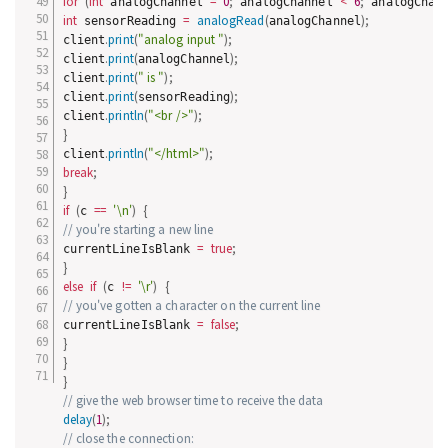
for
(
int
=
0
;
<
6
;
 analogChannel 
 analogChannel 
 analogChan
int
=
analogRead
(
)
;
 sensorReading 
analogChannel
.
print
(
"analog input "
)
;
client
.
print
(
)
;
client
analogChannel
.
print
(
" is "
)
;
client
.
print
(
)
;
client
sensorReading
.
println
(
"<br />"
)
;
client
}
.
println
(
"</html>"
)
;
client
break
;
}
if
(
==
'\n'
)
{
c 
// you're starting a new line
=
true
;
currentLineIsBlank 
}
else
if
(
!=
'\r'
)
{
c 
// you've gotten a character on the current line
=
false
;
currentLineIsBlank 
}
}
}
// give the web browser time to receive the data
delay
(
1
)
;
// close the connection: