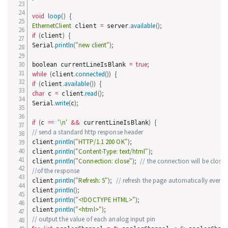
void
loop
(
)
{
EthernetClient
=
.
available
(
)
;
 client 
 server
if
(
)
{
client
.
println
(
"new client"
)
;
Serial
=
true
;
boolean currentLineIsBlank 
while
(
.
connected
(
)
)
{
client
if
(
.
available
(
)
)
{
client
char
=
.
read
(
)
;
 c 
 client
.
write
(
)
;
Serial
c
if
(
==
'\n'
&&
)
{
c 
 currentLineIsBlank
// send a standard http response header
.
println
(
"HTTP/1.1 200 OK"
)
;
client
.
println
(
"Content-Type: text/html"
)
;
client
.
println
(
"Connection: close"
)
;
// the connection will be close
client
//of the response
.
println
(
"Refresh: 5"
)
;
// refresh the page automatically every 5
client
.
println
(
)
;
client
.
println
(
"<!DOCTYPE HTML>"
)
;
client
.
println
(
"<html>"
)
;
client
// output the value of each analog input pin