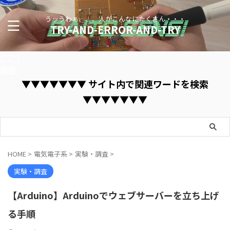
うッうわぁ、、、人がこんなにたくさん・・・
TRY-AND-ERROR-AND-TRY
('▽')
概要
▼▼▼▼▼▼▼ サイト内で関連ワードを検索
▼▼▼▼▼▼▼
HOME
>
電気電子系
>
実験・調査
>
実験・調査
【Arduino】Arduinoでウェブサーバーを立ち上げ
る手順