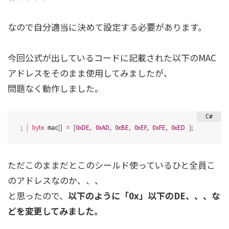
なので
自分適当に決めて設定する必要があります。
今回公式が出しているコードに記載された以下のMAC
アドレスをそのまま使用してみましたが、
問題なく動作しました。
byte
[
]
=
{
0xDE
,
0xAD
,
0xBE
,
0xEF
,
0xFE
,
0xED
}
;
 mac
ただこのままだとこのシールド使っているひと全員こ
のアドレスなのか、、、
と思ったので、
以下のように「0x」以下のDE、、、な
どを変更してみました。