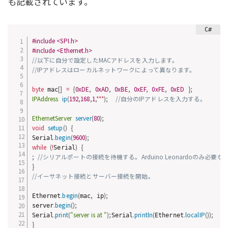
も記載されています。
#include <SPI.h>
#include <Ethernet.h>
//以下に自分で設定したMACアドレスを入力します。
//IPアドレスはローカルネットワークによって異なります。
byte
[
]
=
{
0xDE
,
0xAD
,
0xBE
,
0xEF
,
0xFE
,
0xED
}
;
 mac
IPAddress
ip
(
192
,
168
,
1
,
*
*
*
)
;
//自分のIPアドレスを入力する。
EthernetServer
server
(
80
)
;
void
setup
(
)
{
.
begin
(
9600
)
;
Serial
while
(
!
)
{
Serial
;
//シリアルポートの接続を待機する。Arduino Leonardoのみ必要
}
//イーサネット接続とサーバー接続を開始。
.
begin
(
,
)
;
Ethernet
mac
 ip
.
begin
(
)
;
server
.
print
(
"server is at "
)
;
.
println
(
.
localIP
(
)
)
;
Serial
Serial
Ethernet
}