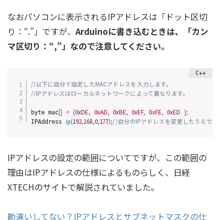
なおパソコンに表示されるIPアドレスは「ドット区切
り：“.”」ですが、
Arduinoに書き込むときは、「カン
マ区切り：“,”」なので注意してください。
//以下に自分で設定したMACアドレスを入力します。
//IPアドレスはローカルネットワークによって異なります。
[
]
=
{
0xDE
,
0xAD
,
0xBE
,
0xEF
,
0xFE
,
0xED
}
;
byte mac
ip
(
192
,
168
,
0
,
177
)
;
//自分のIPアドレスを変更したうえで
IPAddress 
IPアドレスの設定の範囲についてですが、この範囲の
理由はIPアドレスの仕様によるものらしく、日経
XTECHのサイトで解説されていました。
勘違いしてない？IPアドレスとサブネットマスクの仕