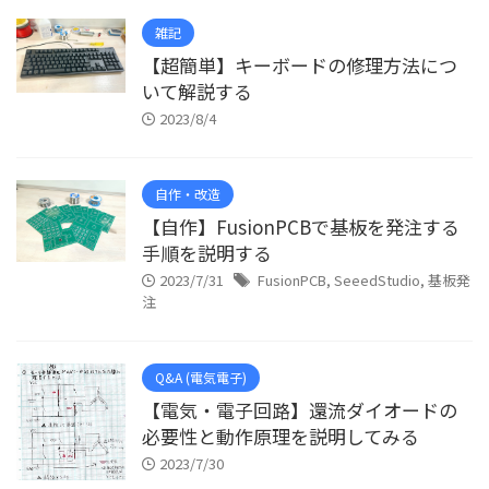
雑記
【超簡単】キーボードの修理方法につ
いて解説する
2023/8/4
自作・改造
【自作】FusionPCBで基板を発注する
手順を説明する
2023/7/31
FusionPCB
,
SeeedStudio
,
基板発
注
Q&A (電気電子)
【電気・電子回路】還流ダイオードの
必要性と動作原理を説明してみる
2023/7/30