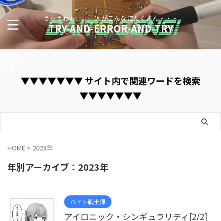
うッうわぁ、、、人がこんなにたくさん・・・
TRY-AND-ERROR-AND-TRY
('▽')
概要
▼▼▼▼▼▼▼ サイト内で関連ワードを検索
▼▼▼▼▼▼▼
HOME
>
2023年
年別アーカイブ：2023年
バイト戦士録
アイロニック・シンギュラリティ[2/2]