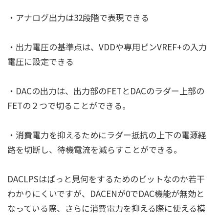
・アナログ出力は32段階で表現できる
・出力電圧の基準点は、VDDや専用ピンVREF+の入力
電圧に設定できる
・DACの出力は、出力部のFETとDACのラダー上部の
FETの２つで切ることができる。
・消費電力を抑えるためにラダー抵抗の上下の電源経
路を切断し、待機電流を減らすことができる。
DACLPSはぱっと見何をするためのビットなのか若干
わかりにくいですが、DACENが0でDAC機能が無効と
なっている際、さらに消費電力を抑える際に使える模