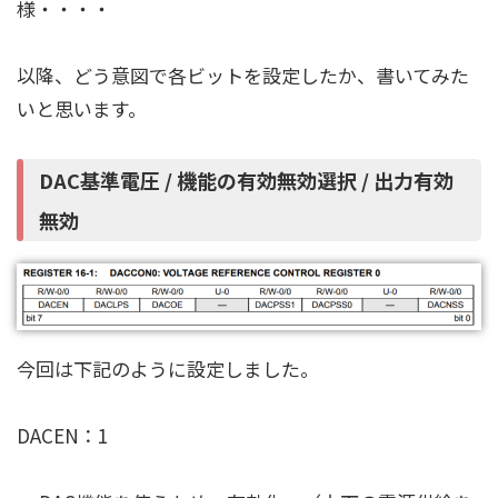
様・・・・
以降、どう意図で各ビットを設定したか、書いてみた
いと思います。
DAC基準電圧 / 機能の有効無効選択 / 出力有効
無効
今回は下記のように設定しました。
DACEN：1