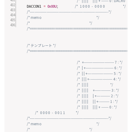
/*  | | | |     | | | + ------ 0 : DACR0   */
=
0x00U
;
/*  1 0 0 0  -  0 0 0 0                    */
    DACCON1 
/*-----------------------------------------------------------------*/
/* memo                                                            */
/*                                                                 */
/*=========================================================
/* テンプレート */
/*=========================================================
/*  +------------------------- 7 : */
/*  | +----------------------- 6 : */
/*  | | +--------------------- 5 : */
/*  | | | +------------------- 4 : */
/*  | | | |                        */
/*  | | | |     +------------- 3 : */
/*  | | | |     | +----------- 2 : */
/*  | | | |     | | +--------- 1 : */
/*  | | | |     | | | + ------ 0 : */
/*  0 0 0 0  -  0 0 1 1            */
/*-----------------------------------------------------------------*/
/* memo                                                            */
/*                                                                 */