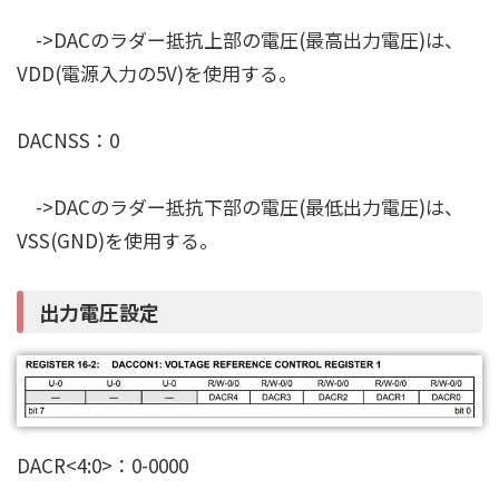
->DACのラダー抵抗上部の電圧(最高出力電圧)は、
VDD(電源入力の5V)を使用する。
DACNSS：0
->DACのラダー抵抗下部の電圧(最低出力電圧)は、
VSS(GND)を使用する。
出力電圧設定
DACR<4:0>：0-0000