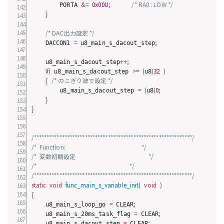
&=
0x00U
;
/* RA0 : LOW */
        PORTA 
}
/* DAC出力設定 */
=
;
    DACCON1 
 u8_main_s_dacout_step
++
;
    u8_main_s_dacout_step
if
(
>=
(
)
32
)
 u8_main_s_dacout_step 
u8
{
/* のこぎり波で設定 */
=
(
)
0
;
        u8_main_s_dacout_step 
u8
}
}
/**************************************************************/
/*  Function:                                                 */
/*  変数初期設定                                               */
/*                                                            */
/**************************************************************/
static
void
func_main_s_variable_init
(
void
)
{
=
;
    u8_main_s_loop_go 
 CLEAR
=
;
    u8_main_s_20ms_task_flag 
 CLEAR
=
;
    u8_main_s_dacout_step 
 CLEAR