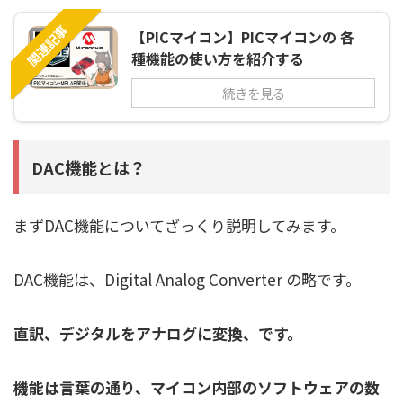
関連記事
【PICマイコン】PICマイコンの 各
種機能の使い方を紹介する
続きを見る
DAC機能とは？
まずDAC機能についてざっくり説明してみます。
DAC機能は、Digital Analog Converter の略です。
直訳、デジタルをアナログに変換、です。
機能は言葉の通り、マイコン内部のソフトウェアの数