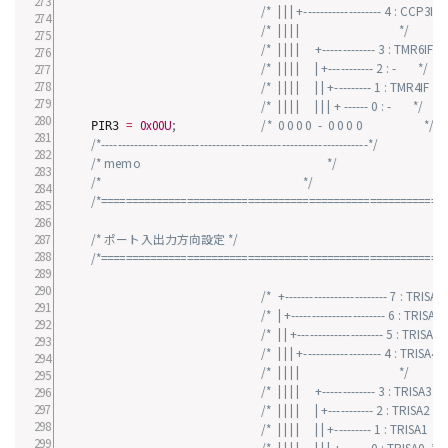
/*  | | | +------------------- 4 : CCP3IF  
/*  | | | |                                */
/*  | | | |     +------------- 3 : TMR6IF  *
/*  | | | |     | +----------- 2 : -       */
/*  | | | |     | | +--------- 1 : TMR4IF  */
/*  | | | |     | | | + ------ 0 : -       */
=
0x00U
;
/*  0 0 0 0  -  0 0 0 0                    */
    PIR3 
/*-----------------------------------------------------------------*/
/* memo                                                            */
/*                                                                 */
/*=========================================================
/* ポート入出力方向設定 */
/*=========================================================
/*  +------------------------- 7 : TRISA7 
/*  | +----------------------- 6 : TRISA6 
/*  | | +--------------------- 5 : TRISA5  
/*  | | | +------------------- 4 : TRISA4  
/*  | | | |                                */
/*  | | | |     +------------- 3 : TRISA3  */
/*  | | | |     | +----------- 2 : TRISA2  */
/*  | | | |     | | +--------- 1 : TRISA1  */
/*  | | | |     | | | + ------ 0 : TRISA0  */