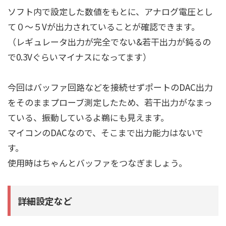
ソフト内で設定した数値をもとに、アナログ電圧とし
て０～５Vが出力されていることが確認できます。
（レギュレータ出力が完全でない&若干出力が鈍るの
で0.3Vぐらいマイナスになってます）
今回はバッファ回路などを接続せずポートのDAC出力
をそのままプローブ測定したため、若干出力がなまっ
ている、振動しているよ鵜にも見えます。
マイコンのDACなので、そこまで出力能力はないで
す。
使用時はちゃんとバッファをつなぎましょう。
詳細設定など