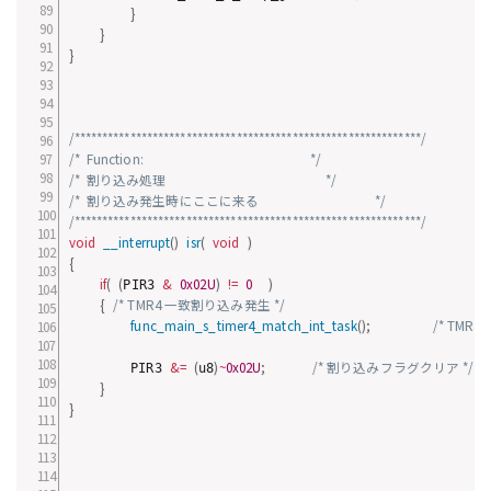
}
}
}
/**************************************************************/
/*  Function:                                                 */
/*  割り込み処理                                               */
/*  割り込み発生時にここに来る                                  */
/**************************************************************/
void
__interrupt
(
)
isr
(
void
)
{
if
(
(
&
0x02U
)
!=
0
)
PIR3 
{
/* TMR4 一致割り込み発生 */
func_main_s_timer4_match_int_task
(
)
;
/* TMR
&=
(
)
~
0x02U
;
/* 割り込みフラグクリア */
        PIR3 
u8
}
}