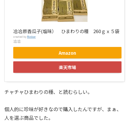
冾冾原香瓜子(塩味） ひまわりの種 260ｇｘ５袋
created by
Rinker
冾冾
Amazon
楽天市場
チャチャひまわりの種、と読むらしい。
個人的に珍味が好きなので購入したんですが、まぁ、
人を選ぶ商品でした。