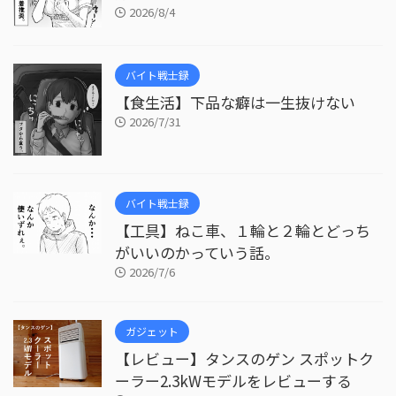
2026/8/4
バイト戦士録
【食生活】下品な癖は一生抜けない
2026/7/31
バイト戦士録
【工具】ねこ車、１輪と２輪とどっち
がいいのかっていう話。
2026/7/6
ガジェット
【レビュー】タンスのゲン スポットク
ーラー2.3kWモデルをレビューする