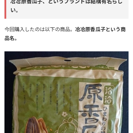
冾冾原香瓜子、というブランドは結構有名らし
い。
今回購入したのは以下の商品。
冾冾原香瓜子という商
品名。