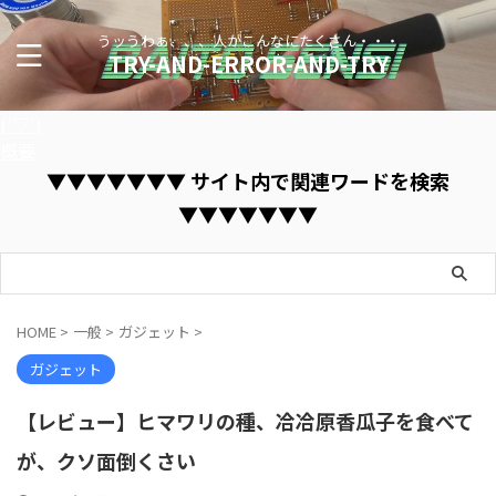
うッうわぁ、、、人がこんなにたくさん・・・
TRY-AND-ERROR-AND-TRY
('▽')
概要
▼▼▼▼▼▼▼ サイト内で関連ワードを検索
▼▼▼▼▼▼▼
HOME
>
一般
>
ガジェット
>
ガジェット
【レビュー】ヒマワリの種、冾冾原香瓜子を食べて
が、クソ面倒くさい