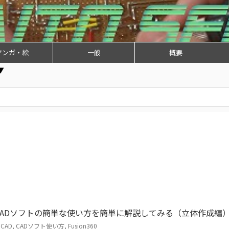
マンガ・絵
一般
概要
▼
】CADソフトの簡単な使い方を簡単に解説してみる（立体作成編
DCAD
,
CADソフト使い方
,
Fusion360