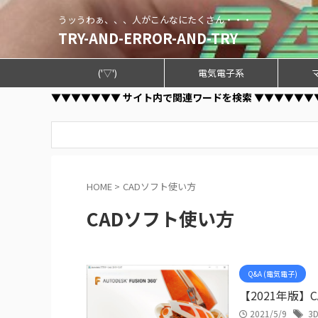
うッうわぁ、、、人がこんなにたくさん・・・
TRY-AND-ERROR-AND-TRY
('▽')
電気電子系
▼▼▼▼▼▼▼ サイト内で関連ワードを検索 ▼▼▼▼▼▼
HOME
>
CADソフト使い方
CADソフト使い方
Q&A (電気電子)
【2021年版
2021/5/9
3