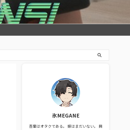
氷MEGANE
）
吾輩はオタクである。 嫁はまだいない。 興