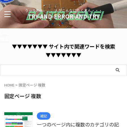
うッうわぁ、、、人がこんなにたくさん・・・
TRY-AND-ERROR-AND-TRY
('▽')
概要
▼▼▼▼▼▼▼ サイト内で関連ワードを検索
▼▼▼▼▼▼▼
HOME
>
固定ページ 複数
固定ページ 複数
雑記
一つのページ内に複数のカテゴリの記