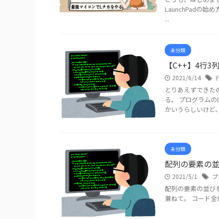
LaunchPad
...
未分類
【C++】4行
2021/6/14
とりあえずできた
る。 プログラムの
かいうらしいけど、や
未分類
配列の要素の
2021/5/1
プ
配列の要素の並び
兼ねて。 コード全体 #inc