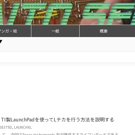
マンガ・絵
一般
概要
▼
L】TI製LaunchPadを使ってLチカを行う方法を説明する
28379D
,
LAUNCHXL
。 今回はTexas Instruments 社が提供するマイコンボードである、