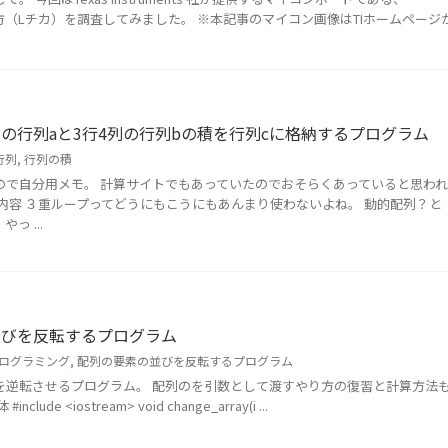
の始め方（Lチカ）を調査してみました。 ※本記事のマイコン画像はTIホームページ
3列の行列aと3行4列の行列bの積を行列cに格納するプログラム
行列
,
行列の積
ので自分用メモ。 計算サイトでもあっていたのでおそらくあっていると思われ
内容 ３重ループってどうにもこうにもあんまり使わないよね。 動的配列？と
っ ...
並びを反転するプログラム
ログラミング
,
配列の要素の並びを反転するプログラム
を逆転させるプログラム。 配列のを引数として渡すやり方の復習と計算方法
lude <iostream> void change_array(i ...