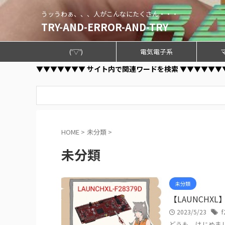
うッうわぁ、、、人がこんなにたくさん・・・
TRY-AND-ERROR-AND-TRY
('▽')
電気電子系
▼▼▼▼▼▼▼ サイト内で関連ワードを検索 ▼▼▼▼▼▼
HOME
>
未分類
>
未分類
未分類
【LAUNCHX
2023/5/23
f
どうも、はじめまして